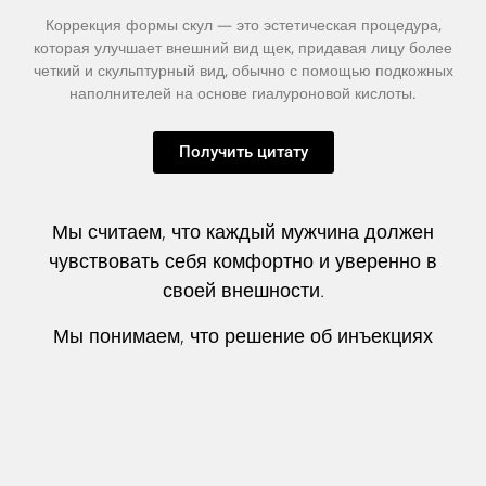
Коррекция формы скул — это эстетическая процедура,
которая улучшает внешний вид щек, придавая лицу более
четкий и скульптурный вид, обычно с помощью подкожных
наполнителей на основе гиалуроновой кислоты.
Получить цитату
Мы считаем, что каждый мужчина должен
чувствовать себя комфортно и уверенно в
своей внешности.
Мы понимаем, что решение об инъекциях
филлеров для лица — это важное решение,
поэтому мы сопровождаем вас на каждом
этапе и отвечаем на любые вопросы до, во
время и после процедуры. Наша цель —
обеспечить вам безопасный и комфортный